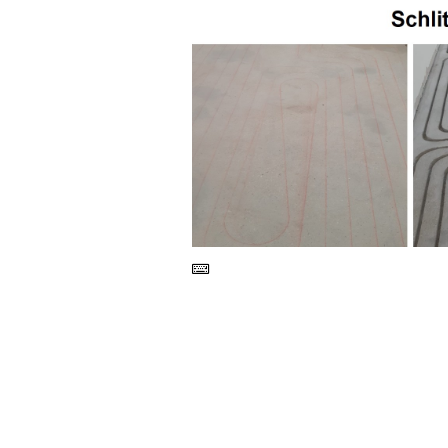
epoxidharz-beschichtungen-entfernen.de
epoxidharzbodenschleifen.de
bodenschleifen-sachsen.de
epoxidharzentfernen.de
epoxidharz-schleifen-fräsen-entfernen.de
schleifen-fräsen-entfernen-exproline.de