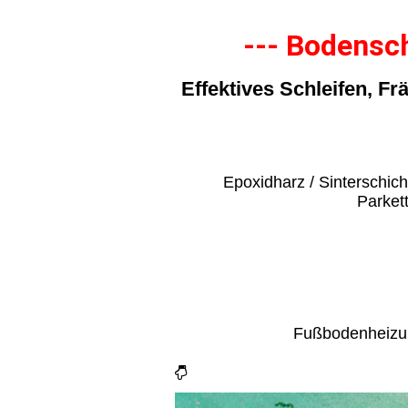
--- Bodensch
Effektives Schleifen, F
Epoxidharz / Sinterschicht
Parket
Fußbodenheizun